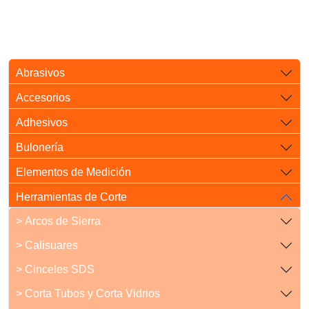
Abrasivos
Accesorios
Adhesivos
Bulonería
Elementos de Medición
Herramientas de Corte
> Arcos de Sierra
> Calisuares
> Cinceles SDS
> Corta Tubos y Corta Vidrios