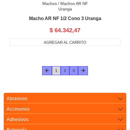
Machos
/
Machos AR NF
Uranga
Macho AR NF 1/2 Cono 3 Uranga
$ 64.342,47
AGREGAR AL CARRITO
1
2
3
Abrasivos
Accesorios
Adhesivos
Bulonería