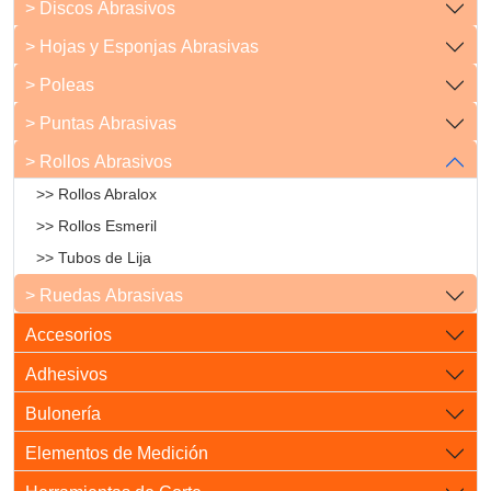
> Discos Abrasivos
> Hojas y Esponjas Abrasivas
> Poleas
> Puntas Abrasivas
> Rollos Abrasivos
>> Rollos Abralox
>> Rollos Esmeril
>> Tubos de Lija
> Ruedas Abrasivas
Accesorios
Adhesivos
Bulonería
Elementos de Medición