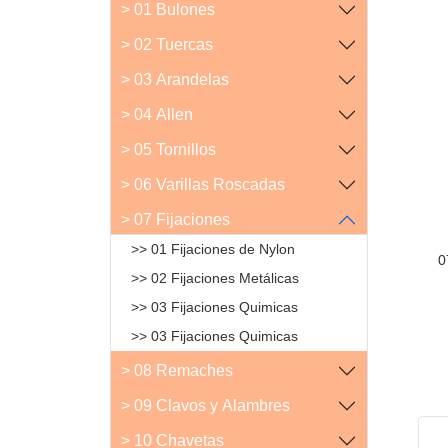
> 01 Bulones
> 02 Tuercas
> 03 Arandelas
> 04 Allen
> 05 Tornillos
> 06 Varillas Roscadas
> 07 Fijaciones
>> 01 Fijaciones de Nylon
0
>> 02 Fijaciones Metálicas
>> 03 Fijaciones Quimicas
>> 03 Fijaciones Quimicas
> 08 Remaches
> 09 Clavos y Alambres
> 10 Chavetas