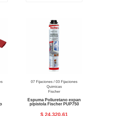
es
07 Fijaciones
/
03 Fijaciones
Quimicas
Fischer
Espuma Poliuretano expan
o
p/pistola Fischer PUP750
$ 24.320,61