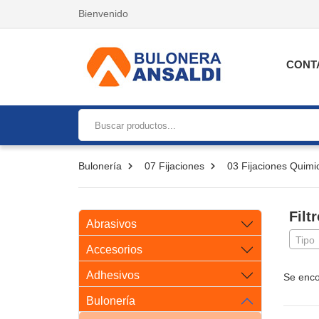
Bienvenido
CONT
Bulonería
07 Fijaciones
03 Fijaciones Quimi
Filt
Abrasivos
Tipo
Accesorios
Adhesivos
Se enco
Bulonería