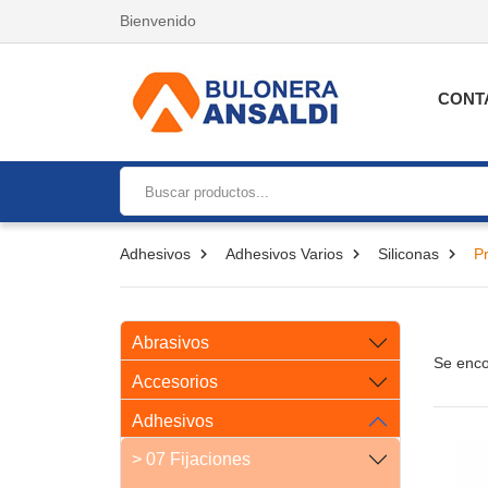
Bienvenido
CONT
Adhesivos
Adhesivos Varios
Siliconas
P
Abrasivos
Se enco
Accesorios
Adhesivos
> 07 Fijaciones