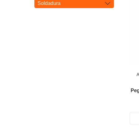
Soldadura
A
Peg