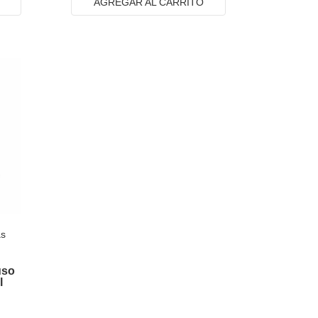
AGREGAR AL CARRITO
as
uso
l