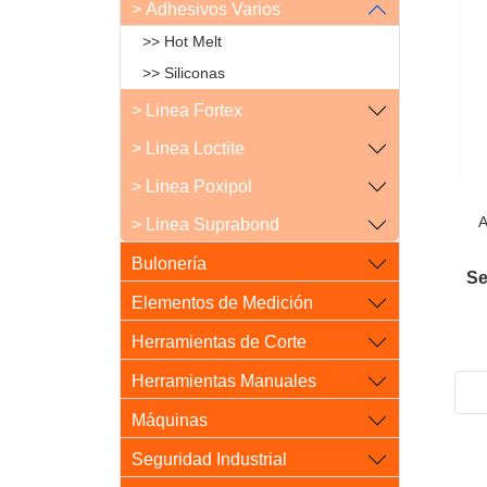
> Adhesivos Varios
>> Hot Melt
>> Siliconas
> Linea Fortex
> Linea Loctite
> Linea Poxipol
A
> Linea Suprabond
Bulonería
Se
Elementos de Medición
Herramientas de Corte
Herramientas Manuales
Máquinas
Seguridad Industrial