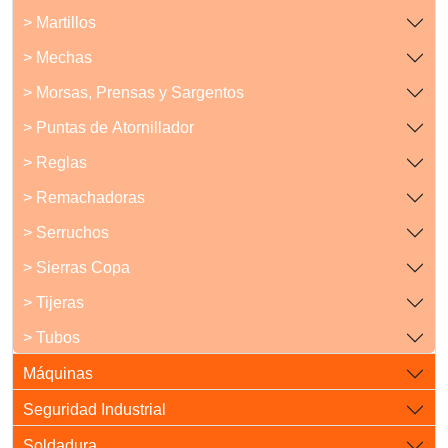
> Martillos
> Mechas
> Morsas, Prensas y Sargentos
> Puntas de Atornillador
> Reglas
> Remachadoras
> Serruchos
> Sierras Copa
> Tijeras
> Tubos
Máquinas
Seguridad Industrial
Soldadura