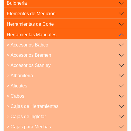
Bulonería
Elementos de Medición
Herramientas de Corte
Herramientas Manuales
> Accesorios Bahco
> Accesorios Bremen
> Accesorios Stanley
> Albañileria
> Alicates
> Cabos
> Cajas de Herramientas
> Cajas de Ingletar
> Cajas para Mechas