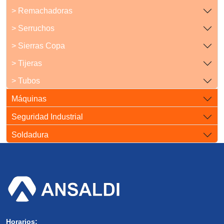
> Remachadoras
> Serruchos
> Sierras Copa
> Tijeras
> Tubos
Máquinas
Seguridad Industrial
Soldadura
Horarios: