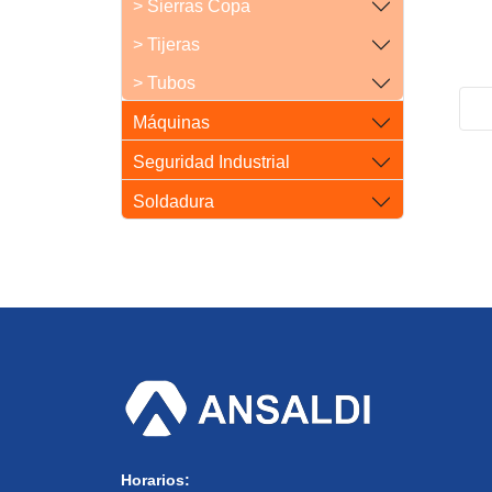
> Sierras Copa
> Tijeras
> Tubos
Máquinas
Seguridad Industrial
Soldadura
Horarios: