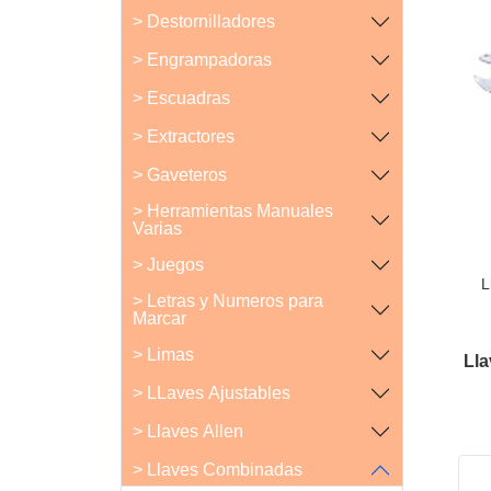
> Destornilladores
> Engrampadoras
> Escuadras
> Extractores
> Gaveteros
> Herramientas Manuales
Varias
> Juegos
L
> Letras y Numeros para
Marcar
> Limas
Ll
> LLaves Ajustables
> Llaves Allen
> Llaves Combinadas