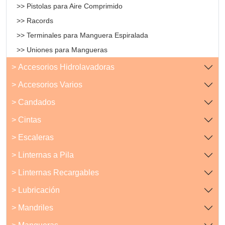
>> Pistolas para Aire Comprimido
>> Racords
>> Terminales para Manguera Espiralada
>> Uniones para Mangueras
> Accesorios Hidrolavadoras
> Accesorios Varios
> Candados
> Cintas
> Escaleras
> Linternas a Pila
> Linternas Recargables
> Lubricación
> Mandriles