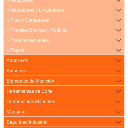
> Mangueras
> Marcadores y Limpiadores
> Pilas y Cargadores
> Pinceles Brochas y Rodillos
> Porta herramientas
> Trapos
Adhesivos
Bulonería
Elementos de Medición
Herramientas de Corte
Herramientas Manuales
Máquinas
Seguridad Industrial