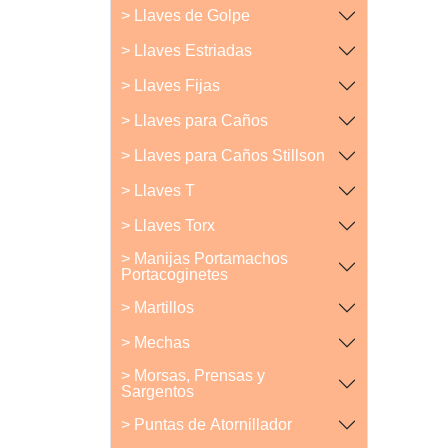
> Llaves de Golpe
> Llaves Estriadas
> Llaves Fijas
> Llaves para Caños
> Llaves para Caños Stillson
> Llaves T
> Llaves Torx
> Manijas Portamachos
Portacoginetes
> Martillos
> Mechas
> Morsas, Prensas y
Sargentos
> Puntas de Atornillador