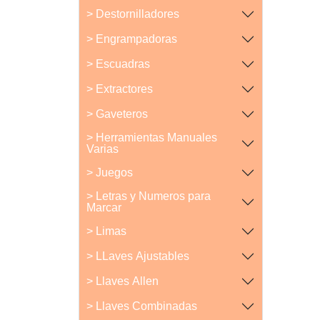
> Destornilladores
> Engrampadoras
> Escuadras
> Extractores
> Gaveteros
> Herramientas Manuales
Varias
> Juegos
> Letras y Numeros para
Marcar
> Limas
> LLaves Ajustables
> Llaves Allen
> Llaves Combinadas