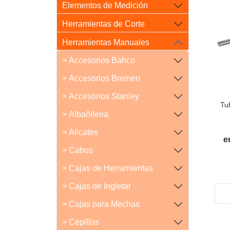
Elementos de Medición
Herramientas de Corte
Herramientas Manuales
> Accesorios Bahco
> Accesorios Bremen
> Accesorios Stanley
Tu
> Albañileria
> Alicates
e
> Cabos
> Cajas de Herramientas
> Cajas de Ingletar
> Cajas para Mechas
> Cepillos