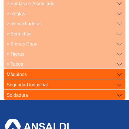
> Puntas de Atornillador
> Reglas
> Remachadoras
> Serruchos
> Sierras Copa
> Tijeras
> Tubos
Máquinas
Seguridad Industrial
Soldadura