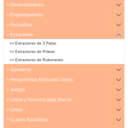
> Destornilladores
> Engrampadoras
> Escuadras
> Extractores
>> Extractores de 3 Patas
>> Extractores de Poleas
>> Extractores de Rulemanes
> Gaveteros
> Herramientas Manuales Varias
> Juegos
> Letras y Numeros para Marcar
> Limas
> LLaves Ajustables