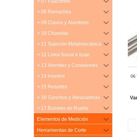
> 07 Fijaciones
> 08 Remaches
> 09 Clavos y Alambres
> 10 Chavetas
> 11 Sujeción Metalmecánica
> 12 Linea Naval e Izaje
> 13 Alemites y Conexiones
> 14 Insertos
06 
> 15 Resortes
> 16 Ganchos y Abrazaderas
Var
> 17 Bulones de Rueda
Elementos de Medición
Herramientas de Corte