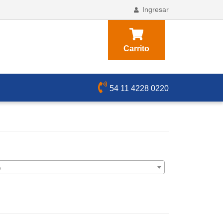
Ingresar
Carrito
54 11 4228 0220
o