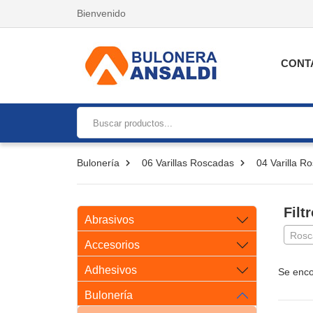
Bienvenido
CONT
Bulonería
06 Varillas Roscadas
04 Varilla R
Filt
Abrasivos
Rosc
Accesorios
Adhesivos
Se enco
Bulonería