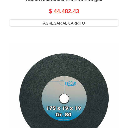
$ 44.482,43
AGREGAR AL CARRITO