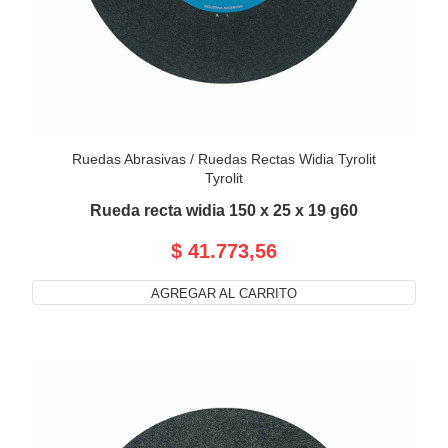
Ruedas Abrasivas
/
Ruedas Rectas Widia Tyrolit
Tyrolit
Rueda recta widia 150 x 25 x 19 g60
$ 41.773,56
AGREGAR AL CARRITO