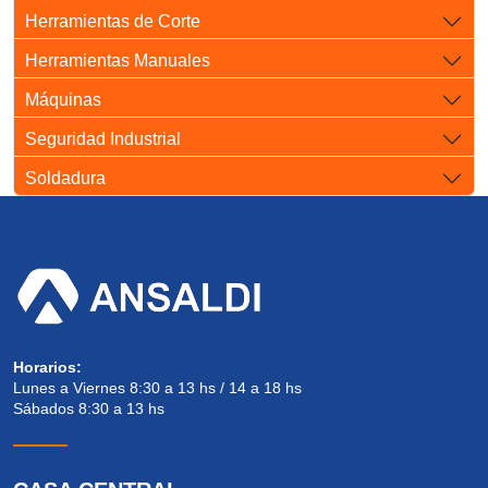
Herramientas de Corte
Herramientas Manuales
Máquinas
Seguridad Industrial
Soldadura
Horarios:
Lunes a Viernes 8:30 a 13 hs / 14 a 18 hs
Sábados 8:30 a 13 hs