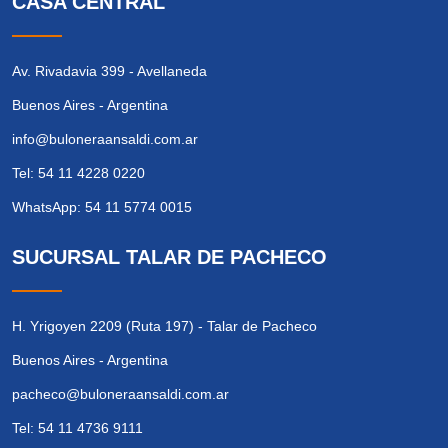
CASA CENTRAL
Av. Rivadavia 399 - Avellaneda
Buenos Aires - Argentina
info@buloneraansaldi.com.ar
Tel: 54 11 4228 0220
WhatsApp: 54 11 5774 0015
SUCURSAL TALAR DE PACHECO
H. Yrigoyen 2209 (Ruta 197) - Talar de Pacheco
Buenos Aires - Argentina
pacheco@buloneraansaldi.com.ar
Tel: 54 11 4736 9111