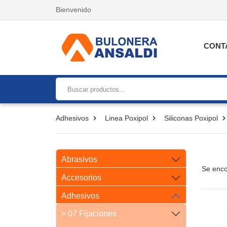
Bienvenido
CONT
Adhesivos
Linea Poxipol
Siliconas Poxipol
Abrasivos
Se enco
Accesorios
Adhesivos
> 07 Fijaciones