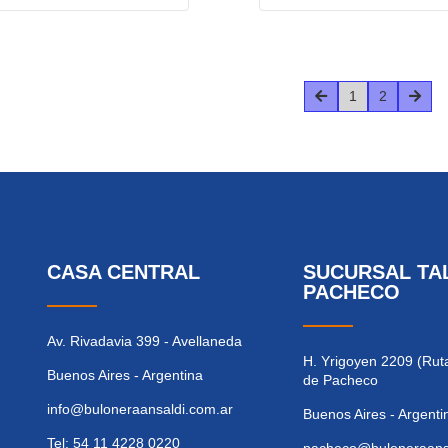
1
2
CASA CENTRAL
SUCURSAL TA
PACHECO
Av. Rivadavia 399 - Avellaneda
H. Yrigoyen 2209 (Ruta
Buenos Aires - Argentina
de Pacheco
info@buloneraansaldi.com.ar
Buenos Aires - Argenti
Tel: 54 11 4228 0220
pacheco@buloneraansa