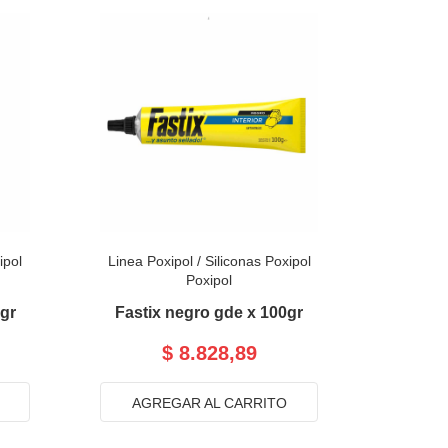
ipol
Linea Poxipol
/
Siliconas Poxipol
Poxipol
5gr
Fastix negro gde x 100gr
$ 8.828,89
AGREGAR AL CARRITO