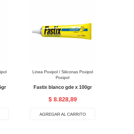
ipol
Linea Poxipol
/
Siliconas Poxipol
Poxipol
5gr
Fastix blanco gde x 100gr
$ 8.828,89
AGREGAR AL CARRITO