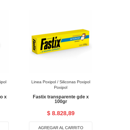
ipol
Linea Poxipol
/
Siliconas Poxipol
Poxipol
co x
Fastix transparente gde x
100gr
$ 8.828,89
AGREGAR AL CARRITO