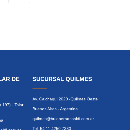
LAR DE
SUCURSAL QUILMES
Av. Calchaqui 2029 -Quilmes Oeste
 197) - Talar
Buenos Aires - Argentina
quilmes@buloneraansaldi.com.ar
na
Tel: 54 11 4250 7330
ldi.com.ar