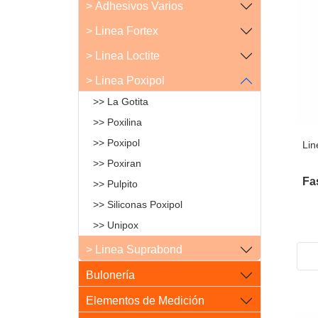
> Adhesivos Varios
> Linea Fortex
> Linea Loctite
> Linea Poxipol
>> La Gotita
>> Poxilina
>> Poxipol
Lin
>> Poxiran
Fa
>> Pulpito
>> Siliconas Poxipol
>> Unipox
> Linea Suprabond
Bulonería
Elementos de Medición