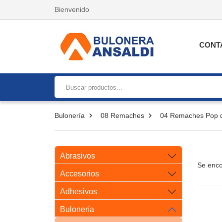
Bienvenido
CONT
Bulonería
08 Remaches
04 Remaches Pop d
Abrasivos
Se enco
Accesorios
Adhesivos
Bulonería