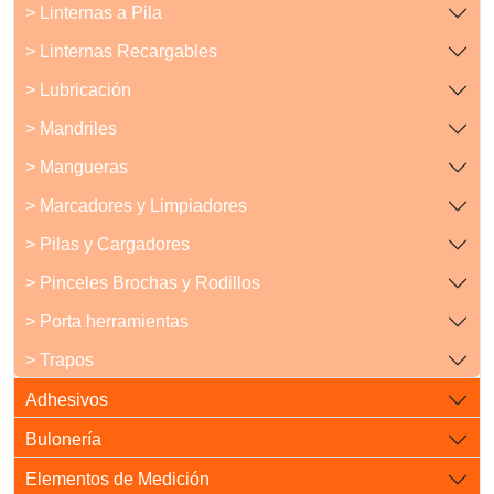
> Linternas a Pila
> Linternas Recargables
> Lubricación
> Mandriles
> Mangueras
> Marcadores y Limpiadores
> Pilas y Cargadores
> Pinceles Brochas y Rodillos
> Porta herramientas
> Trapos
Adhesivos
Bulonería
Elementos de Medición