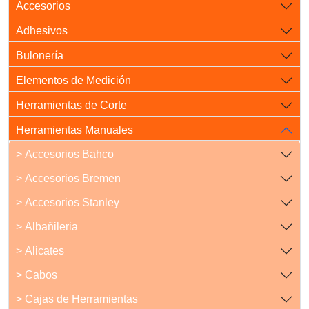
Accesorios
Adhesivos
Bulonería
Elementos de Medición
Herramientas de Corte
Herramientas Manuales
> Accesorios Bahco
> Accesorios Bremen
> Accesorios Stanley
> Albañileria
> Alicates
> Cabos
> Cajas de Herramientas