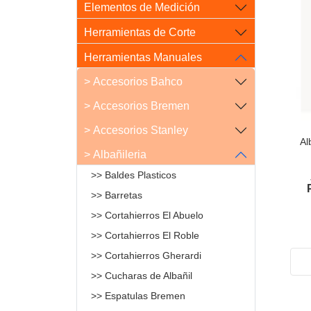
Elementos de Medición
Herramientas de Corte
Herramientas Manuales
> Accesorios Bahco
> Accesorios Bremen
> Accesorios Stanley
Al
> Albañileria
>> Baldes Plasticos
>> Barretas
>> Cortahierros El Abuelo
>> Cortahierros El Roble
>> Cortahierros Gherardi
>> Cucharas de Albañil
>> Espatulas Bremen