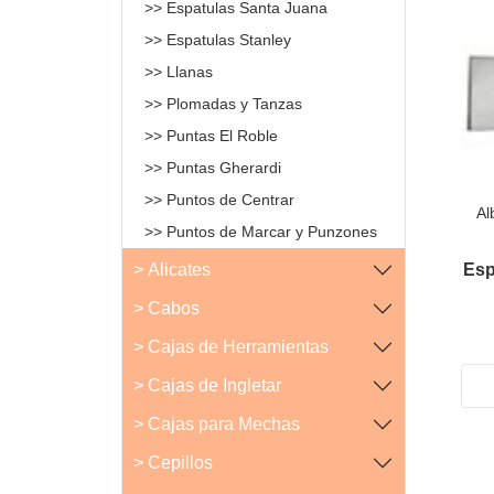
>> Espatulas Santa Juana
>> Espatulas Stanley
>> Llanas
>> Plomadas y Tanzas
>> Puntas El Roble
>> Puntas Gherardi
>> Puntos de Centrar
Al
>> Puntos de Marcar y Punzones
Esp
> Alicates
> Cabos
> Cajas de Herramientas
> Cajas de Ingletar
> Cajas para Mechas
> Cepillos