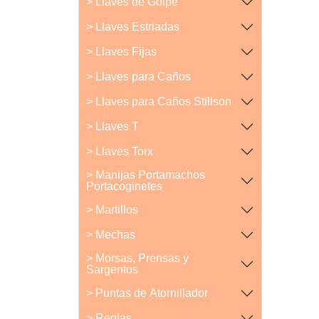
> Llaves de Golpe
> Llaves Estriadas
> Llaves Fijas
> Llaves para Caños
> Llaves para Caños Stillson
> Llaves T
> Llaves Torx
> Manijas Portamachos
Portacoginetes
> Martillos
> Mechas
> Morsas, Prensas y
Sargentos
> Puntas de Atornillador
> Reglas