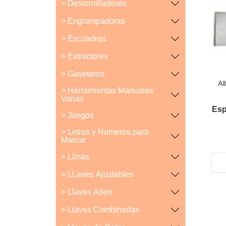
> Destornilladores
> Engrampadoras
> Escuadras
> Extractores
> Gaveteros
Al
> Herramientas Manuales
Varias
Esp
> Juegos
> Letras y Numeros para
Marcar
> Limas
> LLaves Ajustables
> Llaves Allen
> Llaves Combinadas