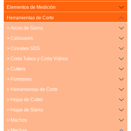
Elementos de Medición
Herramientas de Corte
> Arcos de Sierra
> Calisuares
> Cinceles SDS
> Corta Tubos y Corta Vidrios
> Cutters
> Formones
> Herramientas de Corte
> Hojas de Cutter
> Hojas de Sierra
> Machos
> Mechas