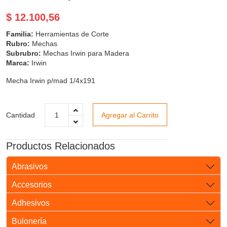
$ 12.100,56
Familia:
Herramientas de Corte
Rubro:
Mechas
Subrubro:
Mechas Irwin para Madera
Marca:
Irwin
Mecha Irwin p/mad 1/4x191
Cantidad
Agregar al Carrito
Productos Relacionados
Abrasivos
Accesorios
Adhesivos
Bulonería