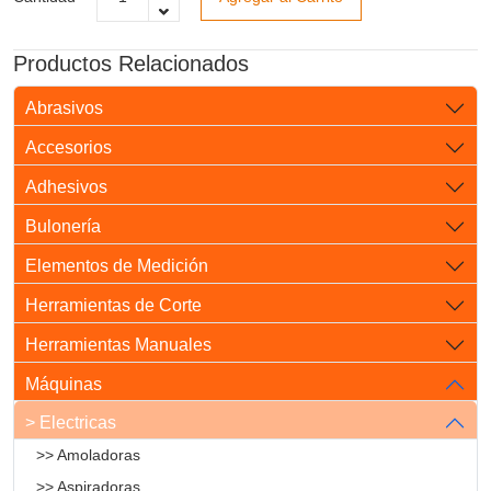
Productos Relacionados
Abrasivos
Accesorios
Adhesivos
Bulonería
Elementos de Medición
Herramientas de Corte
Herramientas Manuales
Máquinas
> Electricas
>> Amoladoras
>> Aspiradoras