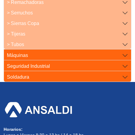
> Remachadoras
> Serruchos
> Sierras Copa
> Tijeras
> Tubos
Máquinas
Seguridad Industrial
Soldadura
Horarios: